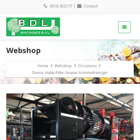
0518 452177
|
Contact
Webshop
Home
Webshop
Occasions
Demo: Hakki Pilke cleaner trommelreiniger