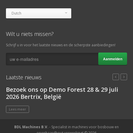
Dutch
Wilt u niets missen?
Schrijf u in voor het laatste nieuws en de scherpste aanbiedingen!
Aanmelden
Laatste nieuws
Bezoek ons op Demo Forest 28 & 29 juli
O
2026 Bertrix, België
m
Lees meer
L
BDL Machines B.V.
- Specialist in machines voor bosbouw en
openhaardhout verwerking! © 2026