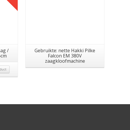
ag /
Gebruikte: nette Hakki Pilke
5cm
Falcon EM 380V
zaagkloofmachine
duct