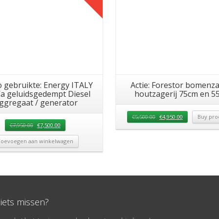
gebruikte: Energy ITALY
Actie: Forestor bomenza
a geluidsgedempt Diesel
houtzagerij 75cm en 5
ggregaat / generator
€
5,500.00
€
4,950.00
Buy pro
€
7,950.00
€
7,500.00
oevoegen aan winkelwagen
niets missen?