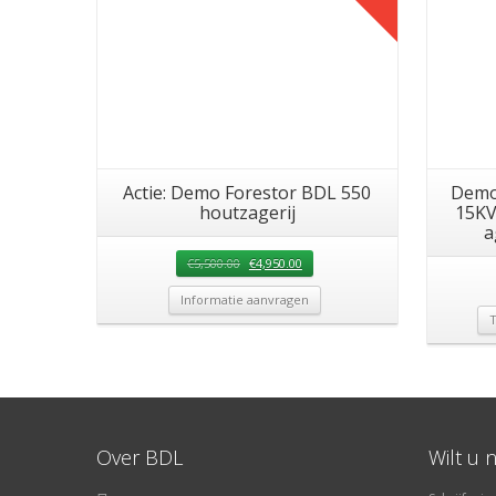
Actie: Demo Forestor BDL 550
Demo 
houtzagerij
15KV
a
€
5,500.00
€
4,950.00
Informatie aanvragen
T
Over BDL
Wilt u 