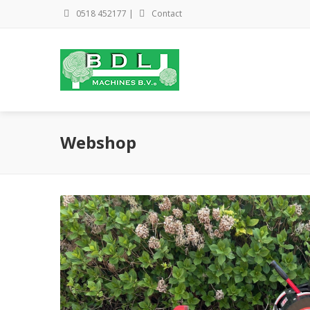
0518 452177
|
Contact
Webshop