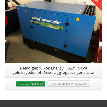
Details
Demo gebruikte: Energy ITALY 15KVa
geluidsgedempt Diesel aggregaat / generator
€
7,950.00
€
7,500.00
Toevoegen aan winkelwagen