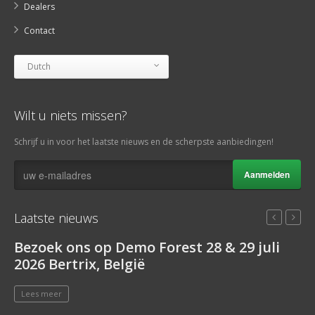
Dealers
Contact
Dutch
Wilt u niets missen?
Schrijf u in voor het laatste nieuws en de scherpste aanbiedingen!
Aanmelden
Laatste nieuws
Bezoek ons op Demo Forest 28 & 29 juli
O
2026 Bertrix, België
m
Lees meer
L