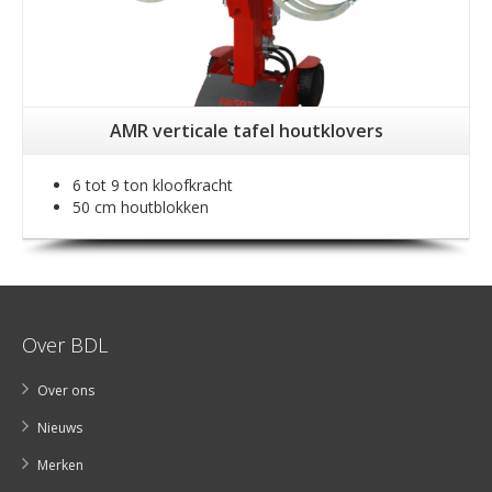
AMR verticale tafel houtklovers
6 tot 9 ton kloofkracht
50 cm houtblokken
Over BDL
Over ons
Nieuws
Merken