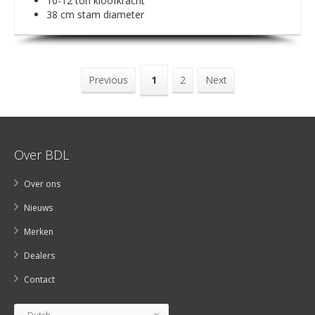
10-12 ton kloofkracht
38 cm stam diameter
Previous
1
2
Next
Over BDL
Over ons
Nieuws
Merken
Dealers
Contact